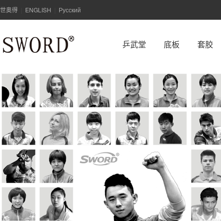
世奥得
ENGLISH
Русский
|
|
乒武堂
底板
套胶