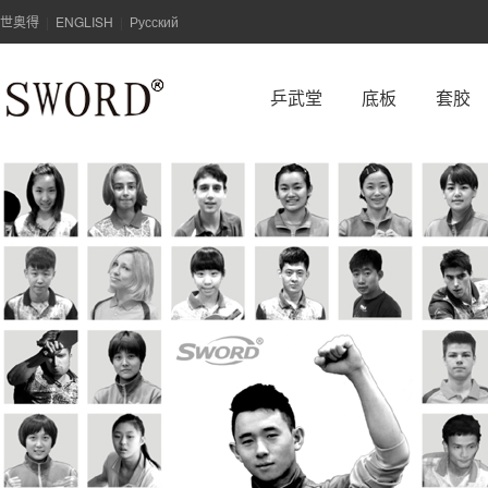
世奥得
ENGLISH
Русский
|
|
乒武堂
底板
套胶