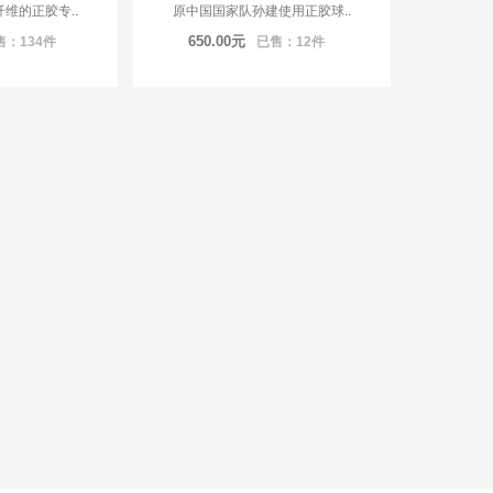
维的正胶专..
原中国国家队孙建使用正胶球..
650.00
元
售：134件
已售：12件