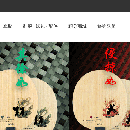
套胶
鞋服 · 球包 · 配件
积分商城
签约队员