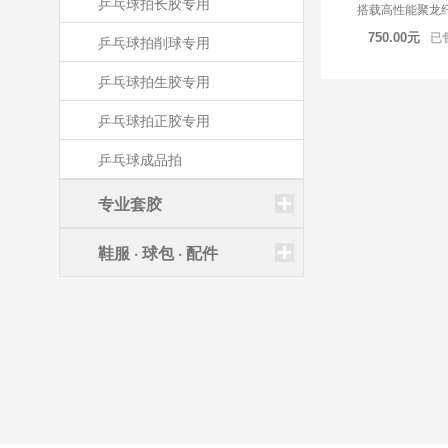
乒乓球拍长胶专用
搭载高性能聚龙纤
750.00
元
已
乒乓球拍削球专用
乒乓球拍生胶专用
乒乓球拍正胶专用
乒乓球成品拍
专业套胶
鞋服 · 球包 · 配件