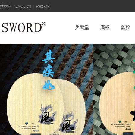
世奥得
ENGLISH
Русский
|
|
乒武堂
底板
套胶