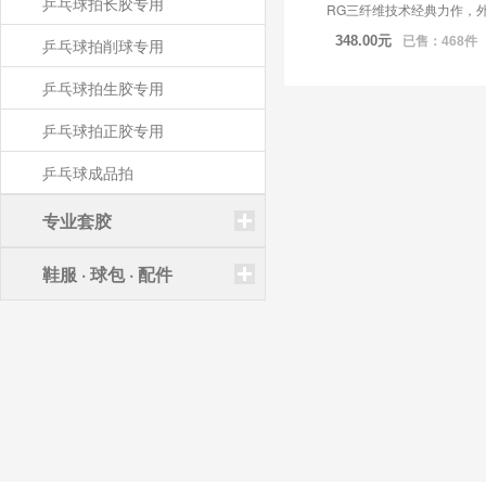
乒乓球拍长胶专用
RG三纤维技术经典力作，外.
348.00
元
已售：468件
乒乓球拍削球专用
乒乓球拍生胶专用
乒乓球拍正胶专用
乒乓球成品拍
专业套胶
鞋服 · 球包 · 配件