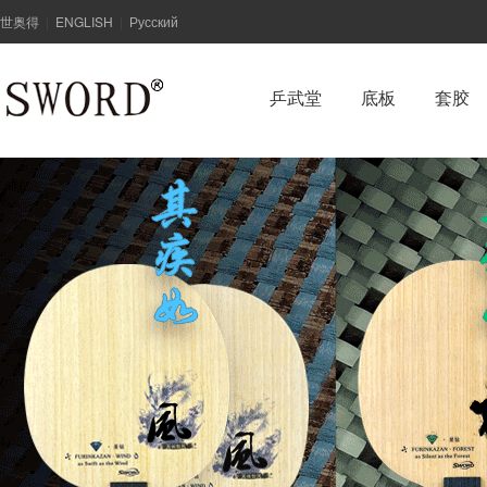
世奥得
ENGLISH
Русский
|
|
乒武堂
底板
套胶